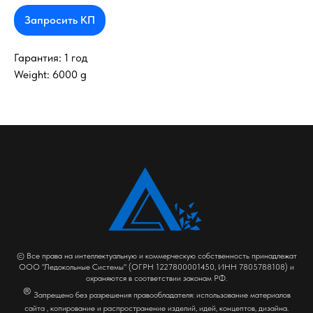
Запросить КП
Гарантия: 1 год
Weight: 6000 g
© Все права на интеллектуальную и коммерческую собственность принадлежат
ООО "Ледокольные Системы" (ОГРН 1227800001450, ИНН 7805788108) и
охраняются в соответствии законам РФ.
®
Запрещено без разрешения правообладателя: использование материалов
сайта , копирование и распространение изделий, идей, концептов, дизайна.