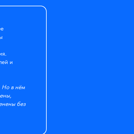
ее
ы
ия.
лей и
 Но в нём
ены,
менены без