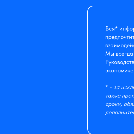
Вся* инфо
предпочтит
взаимодейс
Мы всегда 
Руководств
экономиче
* -
за искл
также про
сроки, обя
дополните