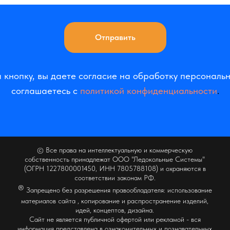
Отправить
кнопку, вы даете согласие на обработку персональ
соглашаетесь c
политикой конфиденциальности
.
© Все права на интеллектуальную и коммерческую
собственность принадлежат ООО "Ледокольные Системы"
(ОГРН 1227800001450, ИНН 7805788108) и охраняются в
соответствии законам РФ.
®
Запрещено без разрешения правообладателя: использование
материалов сайта , копирование и распространение изделий,
идей, концептов, дизайна.
Сайт не является публичной офертой или рекламой - вся
информация представлена в ознакомительных и познавательных