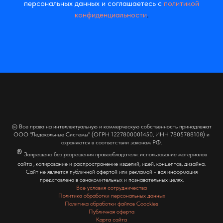
персональных данных и соглашаетесь c
политикой
конфиденциальности
.
© Все права на интеллектуальную и коммерческую собственность принадлежат
ООО "Ледокольные Системы" (ОГРН 1227800001450, ИНН 7805788108) и
охраняются в соответствии законам РФ.
®
Запрещено без разрешения правообладателя: использование материалов
сайта , копирование и распространение изделий, идей, концептов, дизайна.
Сайт не является публичной офертой или рекламой - вся информация
представлена в ознакомительных и познавательных целях.
Все условия сотрудничества
Политика обработки персональных данных
Политика обработки файлов Coockies
Публичная оферта
Карта сайта