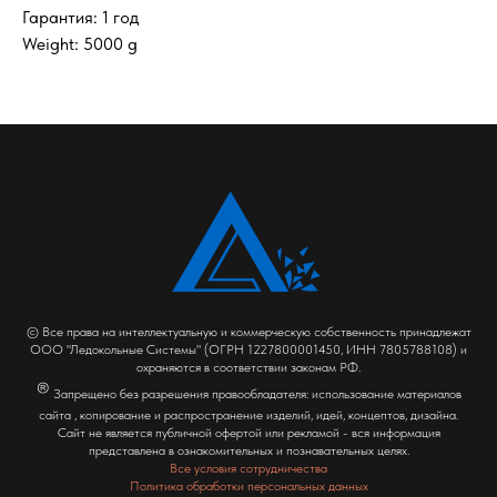
Гарантия: 1 год
Weight: 5000 g
© Все права на интеллектуальную и коммерческую собственность принадлежат
ООО "Ледокольные Системы" (ОГРН 1227800001450, ИНН 7805788108) и
охраняются в соответствии законам РФ.
®
Запрещено без разрешения правообладателя: использование материалов
сайта , копирование и распространение изделий, идей, концептов, дизайна.
Сайт не является публичной офертой или рекламой - вся информация
представлена в ознакомительных и познавательных целях.
Все условия сотрудничества
Политика обработки персональных данных