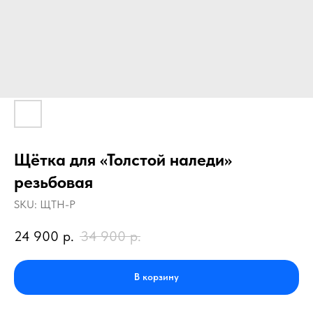
Щётка для «Толстой наледи»
резьбовая
SKU:
ЩТН-Р
24 900
р.
34 900
р.
В корзину