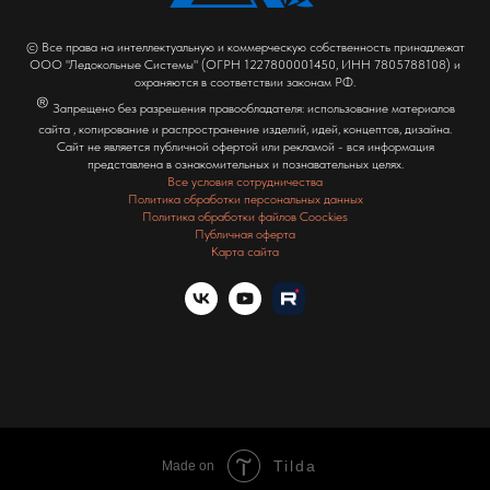
© Все права на интеллектуальную и коммерческую собственность принадлежат
ООО "Ледокольные Системы" (ОГРН 1227800001450, ИНН 7805788108) и
охраняются в соответствии законам РФ.
®
Запрещено без разрешения правообладателя: использование материалов
сайта , копирование и распространение изделий, идей, концептов, дизайна.
Сайт не является публичной офертой или рекламой - вся информация
представлена в ознакомительных и познавательных целях.
Все условия сотрудничества
Политика обработки персональных данных
Политика обработки файлов Coockies
Публичная оферта
Карта сайта
Tilda
Made on