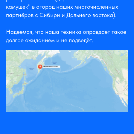
камушек" в огород наших многочисленных
партнёров с Сибири и Дальнего востока).
Надеемся, что наша техника оправдает такое
долгое ожиданием и не подведёт.