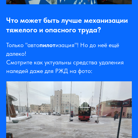
Что может быть лучше механизации
тяжелого и опасного труда?
Только "авто
пилот
изация"! Но до неё ещё
далеко!
Смотрите как уктуальны средства удаления
наледей даже для РЖД на фото: