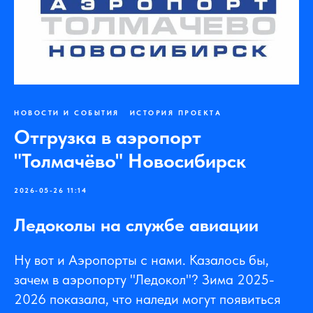
НОВОСТИ И СОБЫТИЯ
ИСТОРИЯ ПРОЕКТА
Отгрузка в аэропорт
"Толмачёво" Новосибирск
2026-05-26 11:14
Ледоколы на службе авиации
Ну вот и Аэропорты с нами. Казалось бы,
зачем в аэропорту "Ледокол"? Зима 2025-
2026 показала, что наледи могут появиться