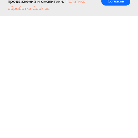
продвижения и аналитики.
Политика
Согласен
Написать нам
обработки Cookies.
© Все права на интеллектуальную и коммерческую собственность принадлежат
ООО "Ледокольные Системы" (ОГРН 1227800001450, ИНН 7805788108) и
охраняются в соответствии законам РФ.
®
Запрещено без разрешения правообладателя: использование материалов
сайта , копирование и распространение изделий, идей, концептов, дизайна.
Сайт не является публичной офертой или рекламой - вся информация
представлена в ознакомительных и познавательных целях.