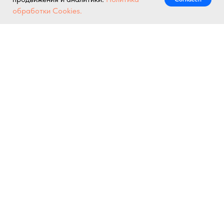
Написать нам
обработки Cookies.
© Все права на интеллектуальную и коммерческую собственность принадлежат
ООО "Ледокольные Системы" (ОГРН 1227800001450, ИНН 7805788108) и
охраняются в соответствии законам РФ.
®
Запрещено без разрешения правообладателя: использование материалов
сайта , копирование и распространение изделий, идей, концептов, дизайна.
Сайт не является публичной офертой или рекламой - вся информация
представлена в ознакомительных и познавательных целях.